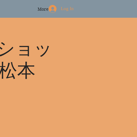
Log In
More
ショッ
 松本
』