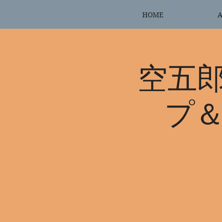
HOME
A
空五
プ＆