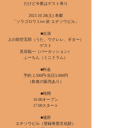
だけど今夜はゲスト有り
2023.10.28(土) 本郷
「ソラゴロウ Live 於 エチソウビル」
■出演
上の助空五郎（うた、ウクレレ、ギター）
ゲスト
見谷聡一（パーカッション）
ふーちん（ミニドラム）
■料金
予約 2,500円/当日3,000円
（飲食の販売あり）
■時間
16:00オープン
17:00スタート
■場所
エチソウビル（登録有形文化財）