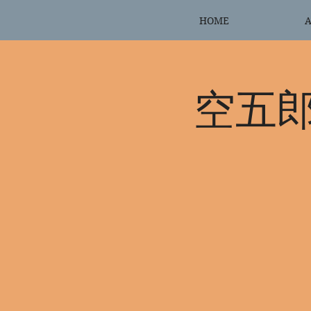
HOME
A
空五