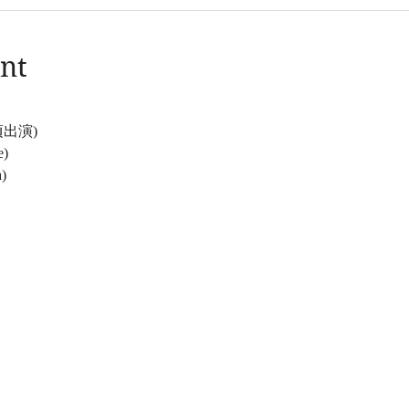
nt
頃出演)
e)
)