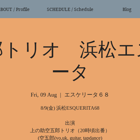
BOUT / Profile
SCHEDULE / Schedule
Blog
郎トリオ 浜松エ
ータ
Fri, 09 Aug
  |  
エスケリータ６８
8/9(金) 浜松ESQUERITA68
出演
上の助空五郎トリオ（20時頃出番）
(空五郎(vo,uk, guitar, tapdance)