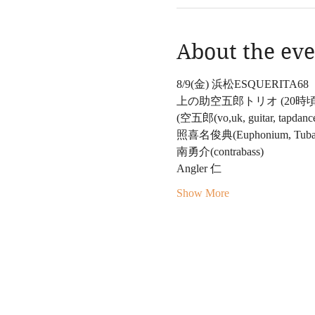
About the eve
8/9(金) 浜松ESQUERITA68
上の助空五郎トリオ (20時
(空五郎(vo,uk, guitar, tapdanc
照喜名俊典(Euphonium, Tuba
南勇介(contrabass)
Angler 仁
Show More