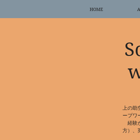
HOME
A
S
上の助
ープワ
経験
方）、