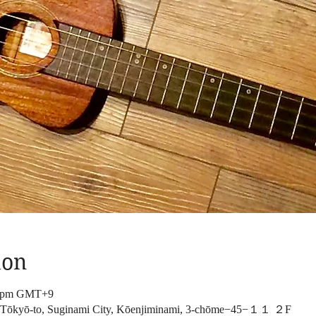
ion
40 pm GMT+9
 Tōkyō-to, Suginami City, Kōenjiminami, 3-chōme−45−１１ ２F