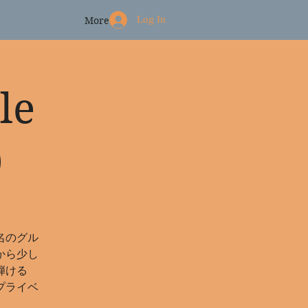
Log In
More
le
）
名のグル
から少し
弾ける
プライベ