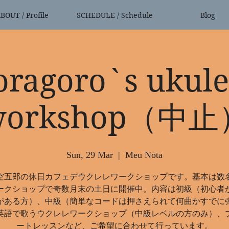
BOUT / Profile
SCHEDULE / Schedule
Blog
oragoro`s ukule
workshop（中止
Sun, 29 Mar
  |  
Meu Nota
空五郎の休日カフェデウクレレワークショップです。基本は数
ークショップで奇数月末の土日に開催中。内容は初級（初心者
がある方）、中級（簡単なコードは押さえられて何曲かすでに
英語で歌うウクレレワークショップ（中級レベルの方のみ）、
ートレッスンなど、ご希望に合わせて行っています。