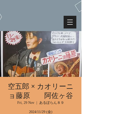
空五郎 × カオリーニ
ョ藤原 阿佐ヶ谷
Fri, 29 Nov
  |  
あるぽらん８９
2024/11/29 (金)