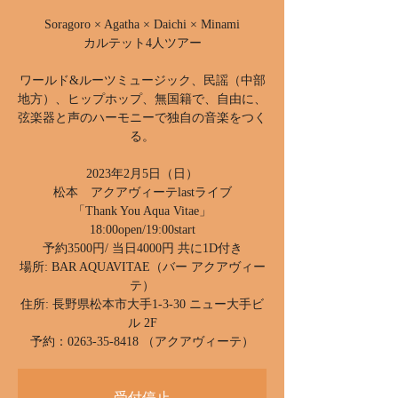
Soragoro × Agatha × Daichi × Minami
カルテット4人ツアー
ワールド&ルーツミュージック、民謡（中部
地方）、ヒップホップ、無国籍で、自由に、
弦楽器と声のハーモニーで独自の音楽をつく
る。
2023年2月5日（日）
松本 アクアヴィーテlastライブ
「Thank You Aqua Vitae」
18:00open/19:00start
予約3500円/ 当日4000円 共に1D付き
場所: BAR AQUAVITAE（バー アクアヴィー
テ）
住所: 長野県松本市大手1-3-30 ニュー大手ビ
ル 2F
予約：0263-35-8418 （アクアヴィーテ）
受付停止