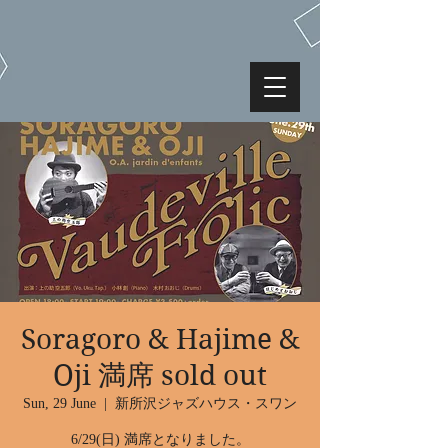
Soragoro & Hajime &
Oji 満席 sold out
Sun, 29 June
  |  
新所沢ジャズハウス・スワン
6/29(日) 満席となりました。