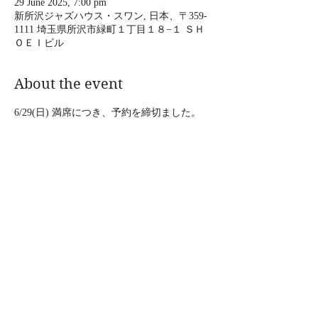
29 June 2025, 7:00 pm
新所沢ジャズハウス・スワン, 日本、〒359-
1111 埼玉県所沢市緑町１丁目１８−１ ＳＨ
ＯＥＩビル
About the event
6/29(日) 満席につき、予約を締切ました。
ありがとうございます。
cafe WOODSTOCK present
"Vaudeville Frolic"
【出演】上の助空五郎&はじめとおおじ
O.A.  ジャルダンダンファン
Show More
Share this event