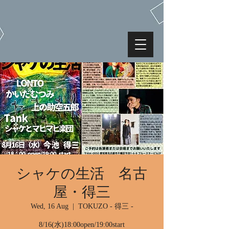
シャケの生活 名古
屋・得三
Wed, 16 Aug
  |  
TOKUZO - 得三 -
8/16(水)18:00open/19:00start