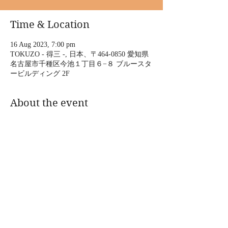
Time & Location
16 Aug 2023, 7:00 pm
TOKUZO - 得三 -, 日本、〒464-0850 愛知県
名古屋市千種区今池１丁目６−８ ブルースタ
ービルディング 2F
About the event
8/16(水)18:00open/19:00start
 予約¥2,800 当日¥3,000
「シャケの生活」
出演
シャケとマヒマヒ楽団+Tank(ライブペインテ
ィング)
LONTO+かいだむつみ
Show More