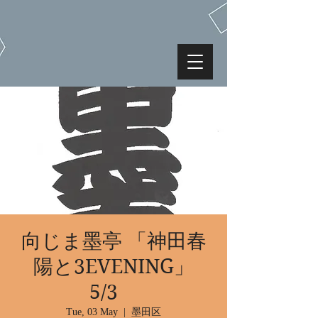
向じま墨亭 「神田春
陽と3EVENING」
5/3
Tue, 03 May
  |  
墨田区