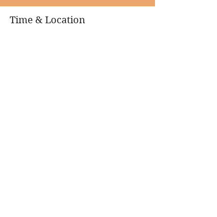
Time & Location
28 May 2023, 5:00 pm
座・高円寺, 日本、〒166-0002 東京都杉並区
高円寺北２丁目１−２ 座・高円寺 ２F
About the event
5/28日・高円寺タップダンスフェスティバル
にゲスト出演。
1部ユニットパフォーマンス
ゲスト　上の助空五郎
2部ソロパフォーマンス
--------------------
高円寺タップフェスティバル
Show More