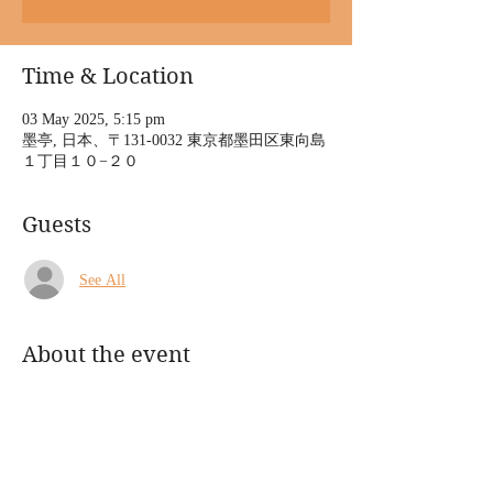
Time & Location
03 May 2025, 5:15 pm
墨亭, 日本、〒131-0032 東京都墨田区東向島
１丁目１０−２０
Guests
See All
About the event
春陽先生の向島の会にゲスト出演します！講
談面白い。ぜひお越しください。
向じま墨亭  
「黄金週間の春陽三夕」