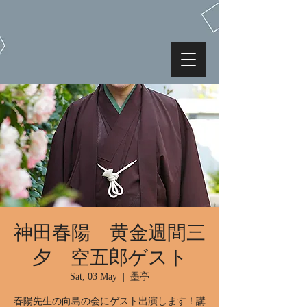
神田春陽 黄金週間三
夕 空五郎ゲスト
Sat, 03 May
  |  
墨亭
春陽先生の向島の会にゲスト出演します！講