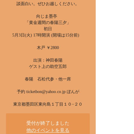
談面白い。ぜひお越しください。
向じま墨亭
「黄金週間の春陽三夕」
初日
5月3日(火) 17時開演 (開場は15分前)
木戸 ￥2800
出演：神田春陽
ゲスト上の助空五郎
春陽 石松代参・他一席
予約 ticketbon@yahoo.co.jp ぼんが
東京都墨田区東向島１丁目１０−２０
受付が終了しました
他のイベントを見る