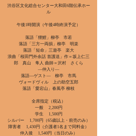
渋谷区文化総合センター大和田6階伝承ホー
ル
午後1時開演（午後4時終演予定）
落語「狸鯉」柳亭 市若
落語「三方一両損」柳亭 明楽
落語「短命」三遊亭 楽大
浪曲「桜田門外余話 首護送」作＝坂上仁三
郎 真山 隼人 曲師＝沢村 さくら
―仲入り―
落語―ゲスト― 柳亭 市馬
ヴォードヴィル 上の助空五郎
落語「愛宕山」春風亭 柳枝
全席指定（税込）
一般 2,200円
学生 1,500円
シルバー 1,700円（65歳以上・前売のみ）
障害者 1,430円（介護者1名まで同料金）
仲入後 1,540円（当日のみ）