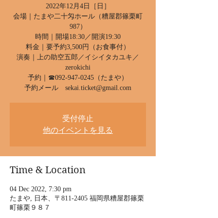
2022年12月4日［日］
会場｜たまや二十匁ホール（糟屋郡篠栗町
987）
時間｜開場18:30／開演19:30
料金｜要予約3,500円（お食事付）
演奏｜上の助空五郎／イシイタカユキ／
zerokichi
予約｜☎︎092-947-0245（たまや）
予約メール sekai.ticket@gmail.com
受付停止
他のイベントを見る
Time & Location
04 Dec 2022, 7:30 pm
たまや, 日本、〒811-2405 福岡県糟屋郡篠栗
町篠栗９８７