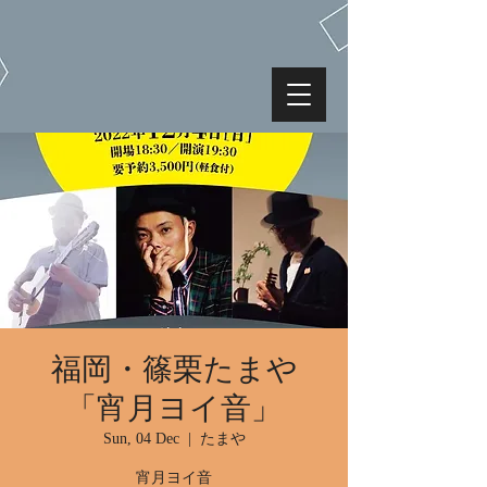
福岡・篠栗たまや
「宵月ヨイ音」
Sun, 04 Dec
  |  
たまや
宵月ヨイ音