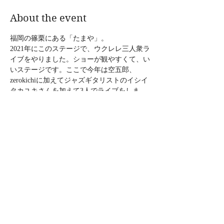
About the event
福岡の篠栗にある「たまや」。
2021年にこのステージで、ウクレレ三人衆ラ
イブをやりました。ショーが観やすくて、い
いステージです。ここで今年は空五郎、
zerokichiに加えてジャズギタリストのイシイ
タカユキさんを加えて3人でライブをしま
す。素晴らしい夜になるでしょう。楽しみで
す。
宵月ヨイ音
2022年12月4日［日］
会場｜たまや二十匁ホール（糟屋郡篠栗町
987）
時間｜開場18:30／開演19:30
Show More