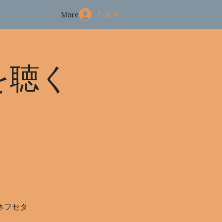
Log In
More
を聴く
ネフセタ