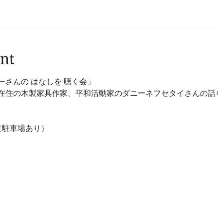
nt
ーさんの はなしを 聴く会」  
在住の木製家具作家、平和活動家のダニーネフセタイさんの話を
（駐車場あり）  