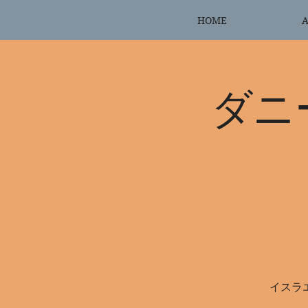
HOME
A
ダニ
イスラ