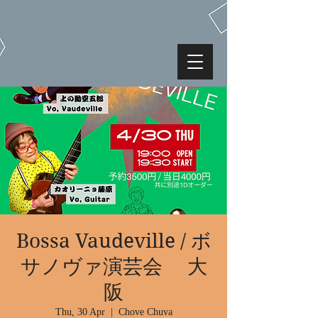
Bossa Vaudeville / ボ
サノヴァ演芸会 大
阪
Thu, 30 Apr
  |  
Chove Chuva