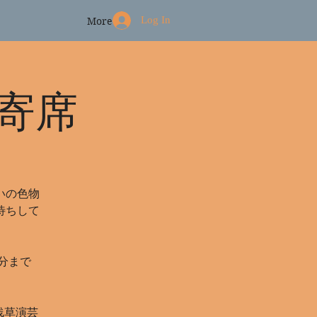
Log In
More
寄席
いの色物
待ちして
0分まで
（浅草演芸