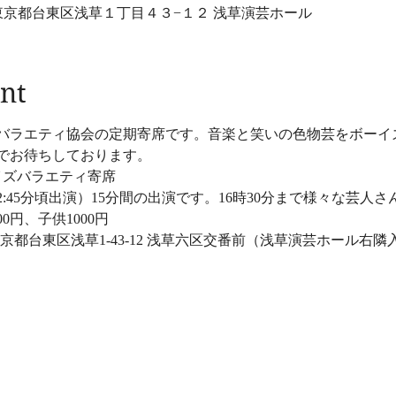
32 東京都台東区浅草１丁目４３−１２ 浅草演芸ホール
nt
バラエティ協会の定期寄席です。音楽と笑いの色物芸をボーイ
でお待ちしております。 
ーイズバラエティ寄席
郎12:45分頃出演）15分間の出演です。16時30分まで様々な芸
0円、子供1000円 　 
東京都台東区浅草1-43-12 浅草六区交番前（浅草演芸ホール右隣入口） T