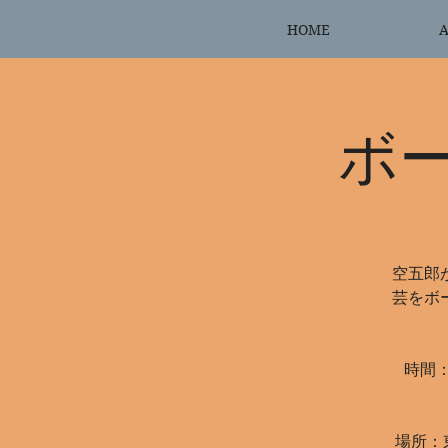
HOME
A
ボ
空五郎
芸をボ
時間：
場所：東