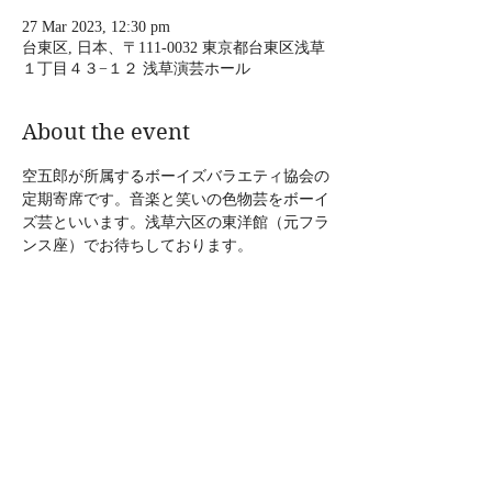
27 Mar 2023, 12:30 pm
台東区, 日本、〒111-0032 東京都台東区浅草
１丁目４３−１２ 浅草演芸ホール
About the event
空五郎が所属するボーイズバラエティ協会の
定期寄席です。音楽と笑いの色物芸をボーイ
ズ芸といいます。浅草六区の東洋館（元フラ
ンス座）でお待ちしております。 
2023年3月27日（月）ボーイズバラエティ寄
席
 時間：12:30開演（空五郎14:55分頃出演）15
分間の出演です。16時30分まで様々な芸人さ
んが出演されます。
料金：大人2500円、学生2000円、子供1000
円 　 
場所：東洋館 〒111-0032 東京都台東区浅草
1-43-12 浅草六区交番前（浅草演芸ホール右
隣入口） TEL 03-3841-6631