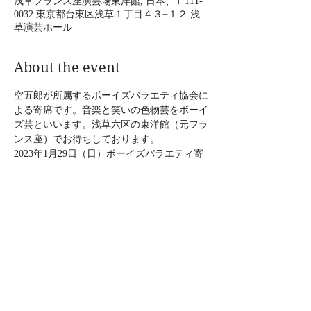
浅草フランス座演芸場東洋館, 日本、〒111-
0032 東京都台東区浅草１丁目４３−１２ 浅
草演芸ホール
About the event
空五郎が所属するボーイズバラエティ協会に
よる寄席です。音楽と笑いの色物芸をボーイ
ズ芸といいます。浅草六区の東洋館（元フラ
ンス座）でお待ちしております。  
2023年1月29日（日）ボーイズバラエティ寄
席  
時間：12:30開演（空五郎13:15分頃出演）15
分間の出演です。16時30分まで様々な芸人さ
んが出演されます。  
料金：大人2500円、学生2000円、子供1000
円 　 
場所：東洋館 〒111-0032 東京都台東区浅草
1-43-12 浅草六区交番前（浅草演芸ホール右
隣入口） 
TEL 03-3841-6631