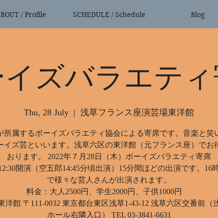
BOUT / Profile
SCHEDULE / Schedule
Blog
ーイズバラエティ
Thu, 28 July
  |  
浅草フランス座演芸場東洋館
が所属するボーイズバラエティ協会による寄席です。音楽と笑
ーイズ芸といいます。浅草六区の東洋館（元フランス座）でお
おります。 2022年７月28日（木）ボーイズバラエティ寄席
2:30開演（空五郎14:45分頃出演）15分間ほどの出演です。16
で様々な芸人さんが出演されます。
料金：大人2500円、学生2000円、子供1000円
洋館 〒111-0032 東京都台東区浅草1-43-12 浅草六区交番前
ホール右隣入口） TEL 03-3841-6631