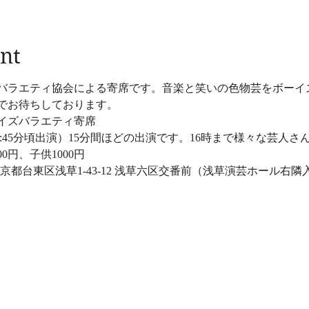
nt
バラエティ協会による寄席です。音楽と笑いの色物芸をボーイ
でお待ちしております。 
ーイズバラエティ寄席 
12:45分頃出演）15分間ほどの出演です。16時まで様々な芸人さ
0円、子供1000円 　
東京都台東区浅草1-43-12 浅草六区交番前（浅草演芸ホール右隣入口） T