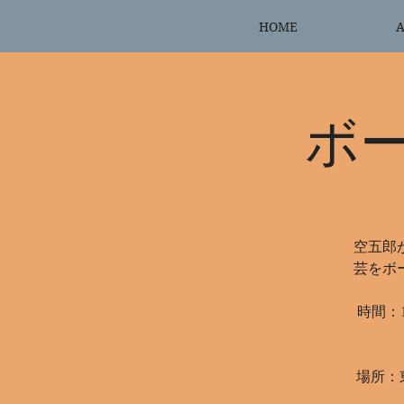
HOME
A
ボ
空五郎
芸をボ
時間：1
場所：東