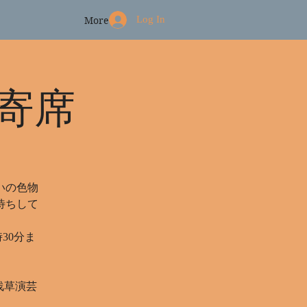
Log In
More
寄席
いの色物
待ちして
時30分ま
（浅草演芸