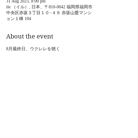
31 Aug 2023, 8:00 pm
ile （イル）, 日本、〒810-0042 福岡県福岡市
中央区赤坂３丁目１０−４９ 赤坂山愛マンシ
ョン１棟 104
About the event
8月最終日、ウクレレを聴く
2023年8月31日［木］
会場｜Île（福岡市中央区赤坂3-10-49赤坂山
愛マンション104）
時間｜開場19:00／開演20:00
料金｜要予約3,000円
　　　※ドリンク別途※ソフトドリンクもあ
ります
Show More
Share this event