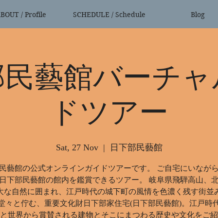
BOUT / Profile
SCHEDULE / Schedule
Blog
部民藝館バーチャ
ドツアー
Sat, 27 Nov
  |  
日下部民藝館
民藝館の公式オンラインガイドツアーです。 ご自宅にいなが
日下部民藝館の館内を鑑賞できるツアー。 岐阜県飛騨高山、
大な自然に囲まれ、江戸時代の城下町の風情を色濃く残す街並
堂々と佇む、重要文化財日下部家住宅(日下部民藝館)。江戸時
と世界から賞賛される建物とそこにまつわる歴史や文化をご紹