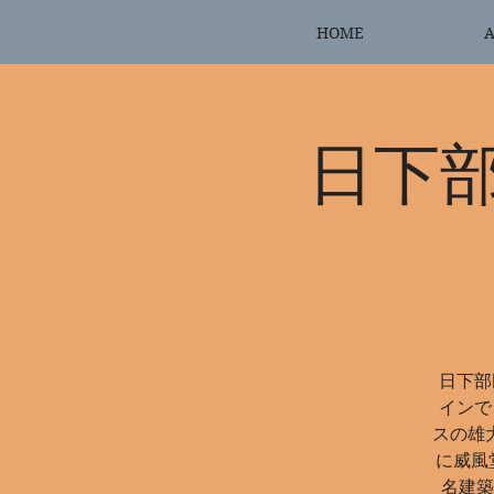
HOME
A
日下
日下部
インで
スの雄
に威風
名建築