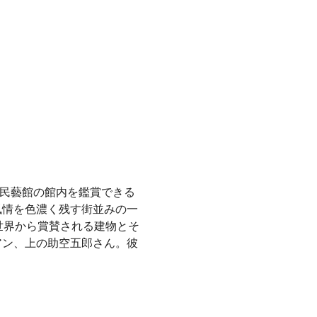
部民藝館の館内を鑑賞できる
風情を色濃く残す街並みの一
世界から賞賛される建物とそ
アン、上の助空五郎さん。彼