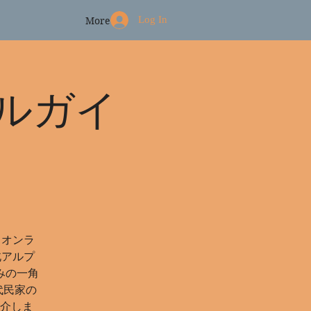
Log In
More
ルガイ
らオンラ
北アルプ
みの一角
代民家の
介しま