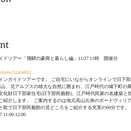
nt
ドツアー「飛騨の豪商と暮らし編」11/27 11時　開催分
p/items/52404802
インガイドツアーです。 ご自宅にいながらオンラインで日下
騨高山、北アルプスの雄大な自然に囲まれ、江戸時代の城下町の
文化財日下部家住宅(日下部民藝館)。江戸時代民家の名建築と
ご紹介します。  ご案内するのは地元高山出身のボードヴィリ
と歌で日下部民藝館の見どころをご紹介する充実の60分です。
1:00-12:00