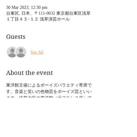
30 Mar 2023, 12:30 pm
台東区, 日本、〒111-0032 東京都台東区浅草
１丁目４３−１２ 浅草演芸ホール
Guests
See All
About the event
東洋館主催によるボーイズバラエティ寄席で
す。音楽と笑いの色物芸をボーイズ芸といい
ます。浅草六区の東洋館（元フランス座）で
お待ちしております。 
2023年3月30日（木）ボーイズバラエティ寄
席
 時間：12:30開演（空五郎13:45分頃出演）15
分間の出演です。16時30分まで様々な芸人さ
んが出演されます。